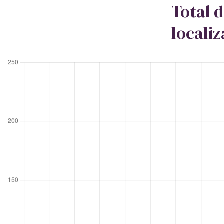
Total 
locali