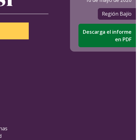
16 de mayo de 2026
Región Bajío
Descarga el informe
en PDF
onas
d