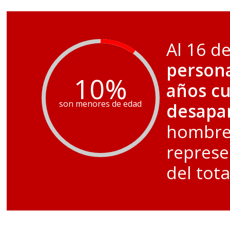
Al 16 d
person
10
%
años c
son menores de edad
desapa
hombres
represe
del tota