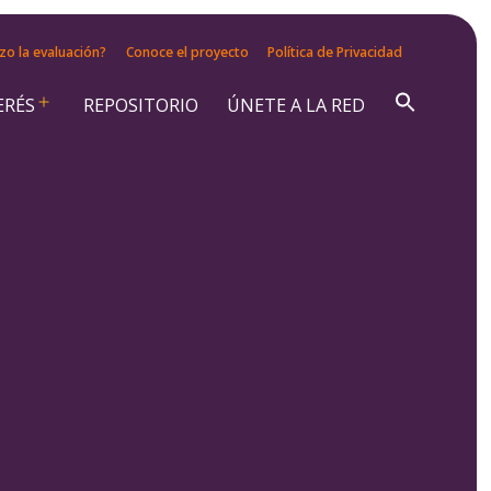
zo la evaluación?
Conoce el proyecto
Política de Privacidad
ERÉS
REPOSITORIO
ÚNETE A LA RED
Abrir
el
menú