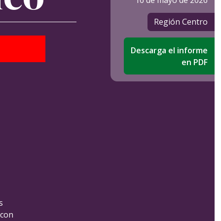
16 de mayo de 2026
Región Centro
Descarga el informe
en PDF
s
 con