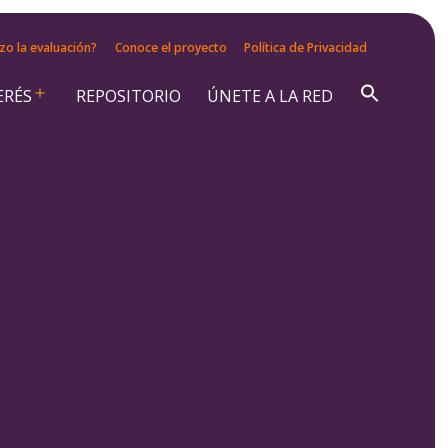
zo la evaluación?
Conoce el proyecto
Política de Privacidad
ERÉS
REPOSITORIO
ÚNETE A LA RED
Abrir
el
menú