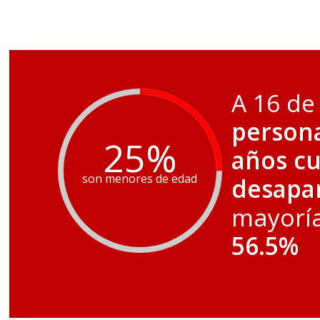
A 16 de
person
25
%
años c
son menores de edad
desapa
mayoría
56.5%