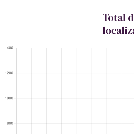
Total 
locali