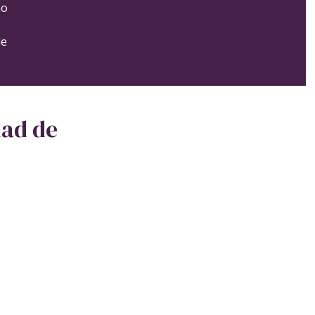
ño
de
dad de