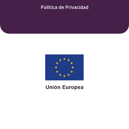
Política de Privacidad
Este sitio web ha sido creado y mantenido con el apoyo
financiero de la Unión Europea. Su contenido es
responsabilidad exclusiva de IMDHD y no necesariamente
refleja los puntos de vista de la Unión Europea