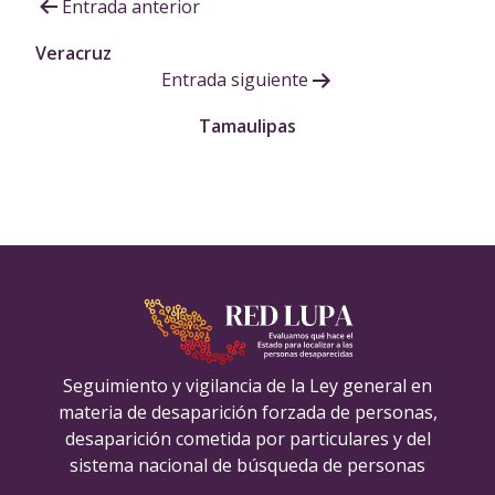
Navegación
Entrada anterior
de
Veracruz
Entrada siguiente
entradas
Tamaulipas
Seguimiento y vigilancia de la Ley general en
materia de desaparición forzada de personas,
desaparición cometida por particulares y del
sistema nacional de búsqueda de personas