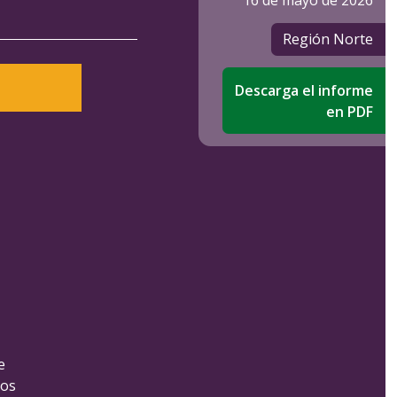
16 de mayo de 2026
Región Norte
Descarga el informe
en PDF
e
Los