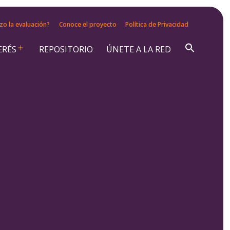
zo la evaluación?
Conoce el proyecto
Política de Privacidad
ERÉS
REPOSITORIO
ÚNETE A LA RED
Abrir
el
menú