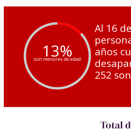
Al 16 d
persona
13
%
años c
son menores de edad
desapar
252 son
Total 