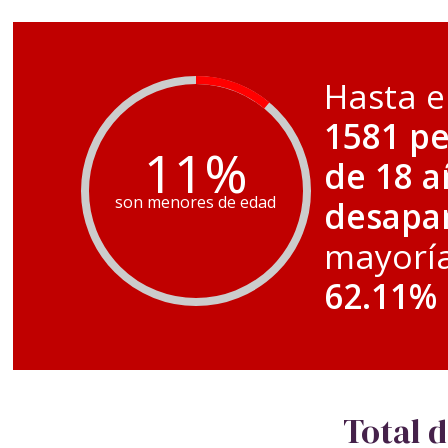
Hasta e
1581 p
11
%
de 18 
son menores de edad
desapa
mayoría
62.11%
Total 