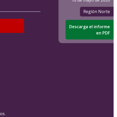
16 de mayo de 2026
Región Norte
Descarga el informe
en PDF
sos.