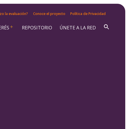
zo la evaluación?
Conoce el proyecto
Política de Privacidad
ERÉS
REPOSITORIO
ÚNETE A LA RED
Abrir
el
menú