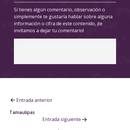
Si tienes algún comentario, observación o
simplemente te gustaría hablar sobre alguna
información o cifra de este contenido, ¡te
invitamos a dejar tu comentario!
Navegación
Entrada anterior
de
Tamaulipas
Entrada siguiente
entradas