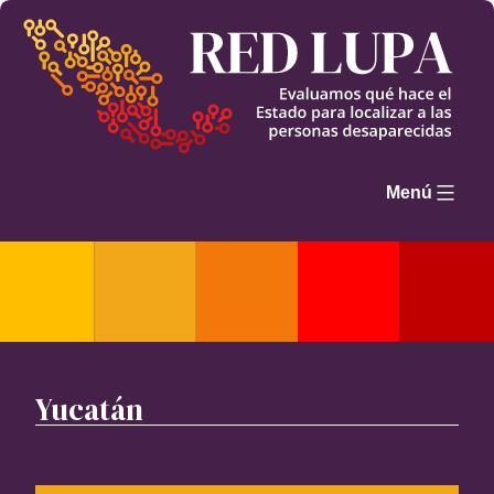
Saltar
al
contenido
Menú
Yucatán