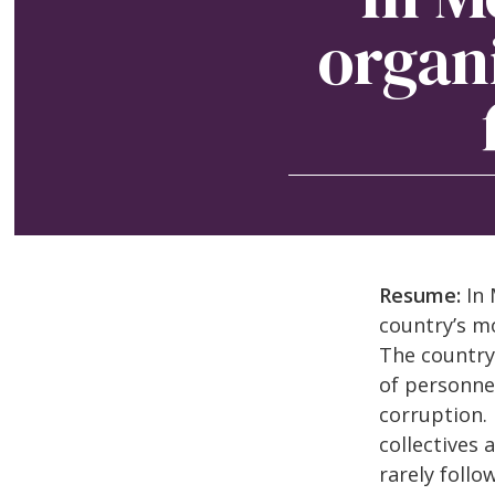
organi
Resume:
In 
country’s m
The country 
of personnel
corruption.
collectives 
rarely follo