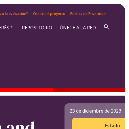
zo la evaluación?
Conoce el proyecto
Política de Privacidad
ERÉS
REPOSITORIO
ÚNETE A LA RED
Abrir
el
menú
23 de diciembre de 2023
n and
Estado: