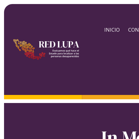
INICIO
CON
In M