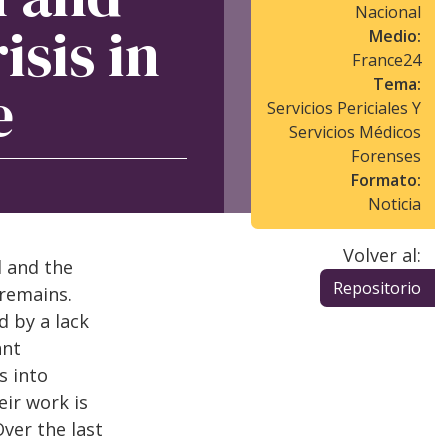
Nacional
isis in
Medio:
France24
Tema:
e
Servicios Periciales Y
Servicios Médicos
Forenses
Formato:
Noticia
Volver al:
d and the
Repositorio
 remains.
d by a lack
ant
s into
eir work is
Over the last