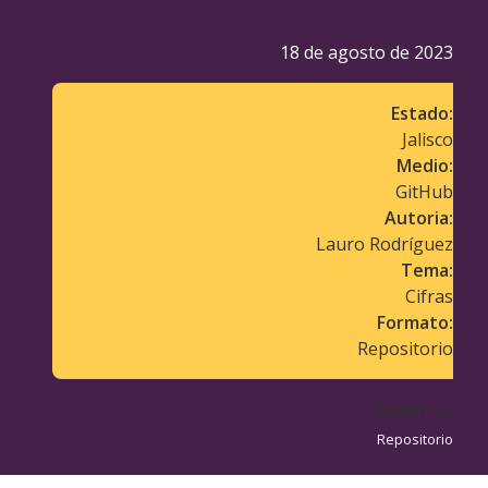
18 de agosto de 2023
Estado:
Jalisco
Medio:
GitHub
Autoria:
Lauro Rodríguez
Tema:
Cifras
Formato:
Repositorio
Volver al:
Repositorio