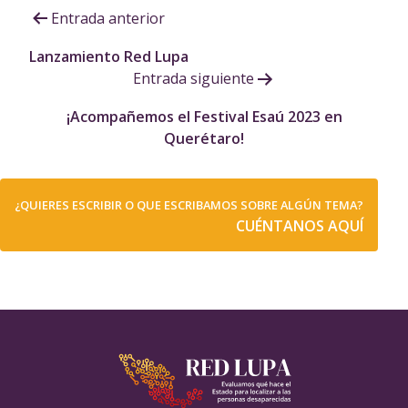
Navegación
Entrada anterior
de
Lanzamiento Red Lupa
Entrada siguiente
entradas
¡Acompañemos el Festival Esaú 2023 en
Querétaro!
¿QUIERES ESCRIBIR O QUE ESCRIBAMOS SOBRE ALGÚN TEMA?
CUÉNTANOS AQUÍ