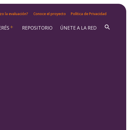
zo la evaluación?
Conoce el proyecto
Política de Privacidad
ERÉS
REPOSITORIO
ÚNETE A LA RED
Abrir
el
menú