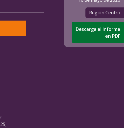
16 de mayo de 2026
Región Centro
Descarga el informe
en PDF
r
25,