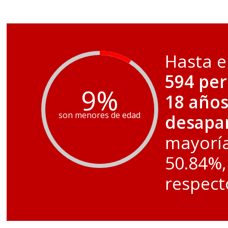
Hasta e
594 pe
9
%
18 año
son menores de edad
desapa
mayoría
50.84%,
respect