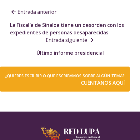
Navegación
Entrada anterior
de
La Fiscalía de Sinaloa tiene un desorden con los
expedientes de personas desaparecidas
entradas
Entrada siguiente
Último informe presidencial
¿QUIERES ESCRIBIR O QUE ESCRIBAMOS SOBRE ALGÚN TEMA?
CUÉNTANOS AQUÍ